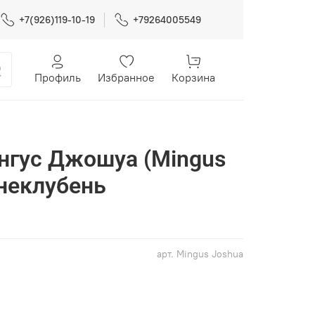
+7(926)119-10-19
+79264005549
Профиль
Избранное
Корзина
нгус Джошуа (Mingus
рнеклубень
арт.
Mingus Joshua